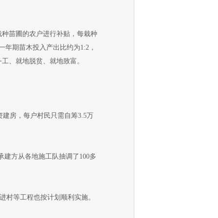
种苗圃的农户进行补贴，每栽种
年期苗木投入产出比约为1:2，
务工、就地脱贫、就地致富。
建房，每户村民只需自筹3.5万
承建方从各地施工队抽调了100多
水进村等工程也按计划顺利实施。