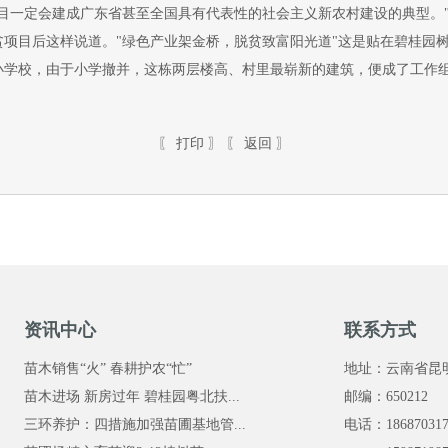
一定会建成广东省甚至全国具有代表性的社会主义新农村建设的典型。"
贫项目后这样说道。"绿色产业架金桥，脱贫致富阳光道"这是贴在碧桂园
小学校，由于小学撤并，这栋两层楼高、村里最崭新的建筑，便成了工作
〖
打印
〗 〖
返回
〗
资讯中心
联系方式
苗木销售“火” 春耕护农“忙”
地址：云南省昆
苗木进场 新房过年 碧桂园粤北扶...
邮编：650212
三环养护：四措施加强苗圃基地管...
电话：1868703