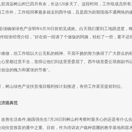
清远树山村已四月有余，长达120多天了。这段时间，工作组成员所有
通工作外，工作组同事最多就去到西牛镇，且是因为前期现场不通网络的
须确保绿色产业明年6月30日前初见成效。白天我们要到工地跟进度，
工作组张经理介绍，"好在前一段请了个做饭的阿姨，轻松了一些，要不还
做，但工作组以大公无私的精神、不屈不挠的努力换得了广大群众的积
众心里都过意不去，觉得让他们到这里受委屈了。西牛镇党委丘琅彪副书记
创业的魄力和紧张的节奏"。
树山绿色产业扶贫项目顺利按计划推进，有些工作甚至提前到位。
贫济困典范
善生活条件;杨国强先生7月28日到树山村考察时最关心的还是有什么
拉动扶贫致富的重中之重。目前，作为培训农户栽种苗圃的教学基地和苗木