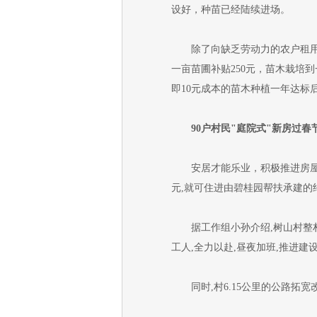
设好，种苗已经陆续进场。
除了向缺乏劳动力的农户租用一
一亩苗圃补贴250元，苗木栽培
即10元成本的苗木种植一年达标
90户村民"庭院式"新房过春
安居才能乐业，积极推进房屋改造
元,就可住进由碧桂园帮扶承建的
据工作组小孙介绍,树山村整村住
工人,全力以赴,昼夜加班,推进建
同时,村6.15公里的公路拓宽