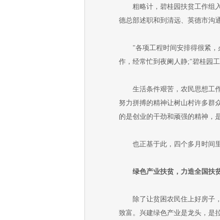
粗略计，碧桂园扶贫工作组入驻
德总部述职和到清远、英德市沟
"各项工程时间安排得很紧，必
作，经常忙到夜阑人静;"碧桂园
生活条件艰苦，农民思想工作难
努力拼搏的精神让树山村许多群
的是创业的干劲和顽强的精神，是
也正基于此，四个多月时间里，
绿色产业扶贫，力造全国扶
除了让贫困农民住上好房子，改
致富。兴建绿色产业是龙头，是