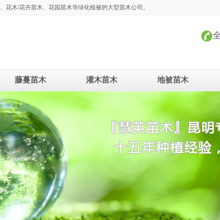
、花木/花卉苗木、花园苗木等绿化植被的大型苗木公司。
全
藤蔓苗木
灌木苗木
地被苗木