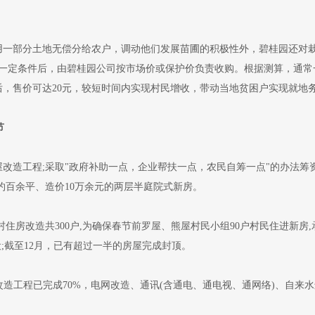
部分土地无偿分给农户，调动他们发展苗圃的积极性外，碧桂园还对栽
到一定条件后，由碧桂园公司按市场价或保护价负责收购。根据测算，通常一
后，售价可达20元，较短时间内实现村民增收，带动当地贫困户实现就地
节
工程;采取"政府补助一点，企业帮扶一点，农民自筹一点"的办法筹资
约百余平、造价10万余元的两层半庭院式新房。
房改造共300户,为确保春节前罗屋、熊屋村民小组90户村民住进新房,
设;截至12月，已有超过一半的房屋完成封顶。
改造工程已完成70%，电网改造、通讯(含通电、通电视、通网络)、自来