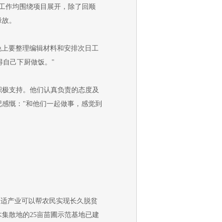
工作均围绕项目展开，除了回顺
缘故。
晚上要整理编辑材料和安排次日工
得自己下厨做饭。"
极支持。他们认真负责的态度及
感慨："和他们一起做事，感觉到
合适产业可以帮农民实现长久脱贫
集散地的25亩苗圃示范基地已建