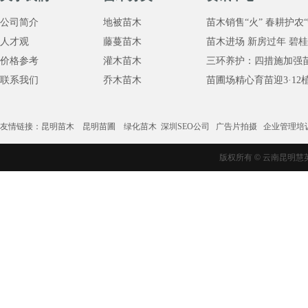
公司简介
地被苗木
苗木销售“火” 春耕护农“
人才观
藤蔓苗木
苗木进场 新房过年 碧桂园
价格参考
灌木苗木
三环养护：四措施加强苗圃
联系我们
乔木苗木
苗圃场精心育苗迎3·12
友情链接：
昆明苗木
昆明苗圃
绿化苗木
深圳SEO公司
广告片拍摄
企业管理培
版权所有
©
云南昆明慧英苗木